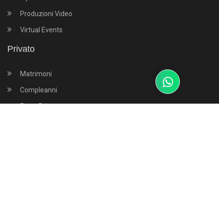
Produzioni Video
Virtual Events
Privato
Matrimoni
Compleanni
Feste Private
Eventi di piazza
Eventi Sportivi
Filodiffusione audio
Dove Siamo
Via della Stazione s.n.c.
51017
Pescia
(
PISTOIA
)